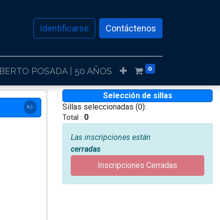
Identificarse
Contáctenos
0
LBERTO POSADA | 50 AÑOS
Selección de sillas
Sillas seleccionadas (
0
):
+/-
0
Total :
Las inscripciones están
cerradas
Inscripciones Cerradas